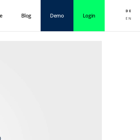
DE
ce
Blog
Demo
Login
EN
raktion
 KI
set
s