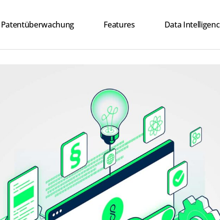
Patentüberwachung
Features
Data Intelligen
Mensch + KI Inte
Nachvollziehbare
Innovation Mind
Sicherheit
Vorteile
Customer Storie